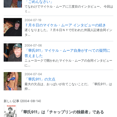
「ごめんなさい」
てなわけでマイケル・ムーアに三度目のインタビュー。 今回は
ミ…
2004-07-19
７月６日のマイケル・ムーア インタビューの続き
遅くなりました。７月６日ＮＹで行われた外国人記者合同イン
タ…
2004-07-06
「華氏911」マイケル・ムーア自身がすべての疑問に
答えました
ニューヨークで開かれたマイケル・ムーアの合同インタビュー
に…
2004-07-04
「華氏911」の欠点
最大の欠点は、おっぱいが出てこないことだ。 「華氏911」は
抑…
新しい記事
(2004-08-14)
「華氏911」は「チャップリンの独裁者」である