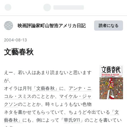
映画評論家町山智浩アメリカ日記
読者になる
2004
-
08
-
13
文藝春秋
えー、若い人はあまり読まないと思います
が、
オイラは月刊
「文藝春秋」
に、
アンナ・ニ
コル・スミス
のこととか、
マイケル・ジャ
クソン
のこととか、時々しょうもない色物
ネタを書かせてもらっていて、ちょうど今出ている
「文
藝春秋」
にも、例によって「
華氏911
」のことを書いてい